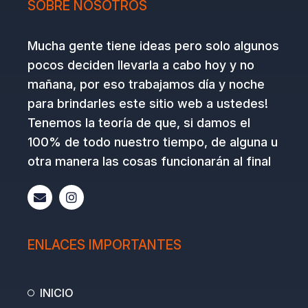
SOBRE NOSOTROS
Mucha gente tiene ideas pero solo algunos
pocos deciden llevarla a cabo hoy y no
mañana, por eso trabajamos día y noche
para brindarles este sitio web a ustedes!
Tenemos la teoría de que, si damos el
100% de todo nuestro tiempo, de alguna u
otra manera las cosas funcionarán al final
E
I
n
n
v
s
e
t
l
a
ENLACES IMPORTANTES
o
g
p
r
e
a
m
INICIO