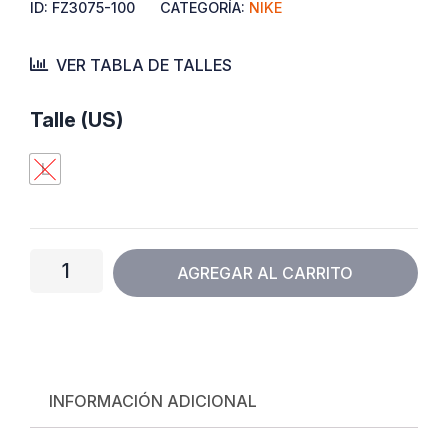
ID:
FZ3075-100
CATEGORÍA:
NIKE
VER TABLA DE TALLES
Medias
Talle (US)
Nike
L
Unicorn
(Dri-
fit)
"White"
AGREGAR AL CARRITO
cantidad
INFORMACIÓN ADICIONAL