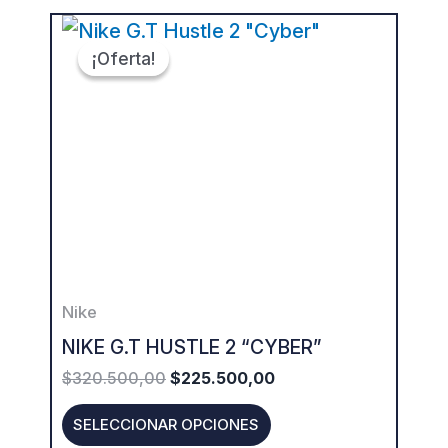
ORIGINAL
CURRENT
This
PRICE
PRICE
¡Oferta!
¡Oferta!
product
WAS:
IS:
$320.500,00.
$225.500,00.
has
multiple
variants.
The
options
may
be
Nike
chosen
NIKE G.T HUSTLE 2 “CYBER”
on
$
320.500,00
$
225.500,00
the
product
SELECCIONAR OPCIONES
page