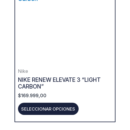
has
multiple
variants.
The
options
may
be
Nike
chosen
NIKE RENEW ELEVATE 3 “LIGHT
on
CARBON”
the
$
169.999,00
product
SELECCIONAR OPCIONES
page