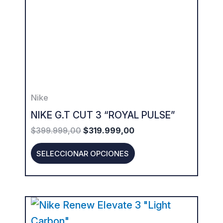
multiple
variants.
The
options
may
be
Nike
chosen
NIKE G.T CUT 3 “ROYAL PULSE”
on
$
399.999,00
$
319.999,00
the
product
SELECCIONAR OPCIONES
page
This
product