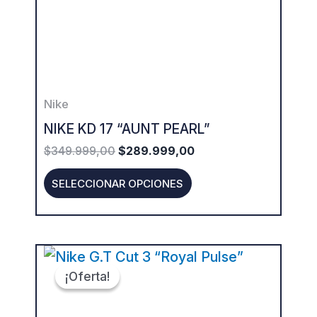
The
options
may
be
Nike
chosen
NIKE KD 17 “AUNT PEARL”
on
$
349.999,00
$
289.999,00
the
product
SELECCIONAR OPCIONES
page
ORIGINAL
CURRENT
This
PRICE
PRICE
¡Oferta!
¡Oferta!
product
WAS:
IS:
$399.999,00.
$319.999,00.
has