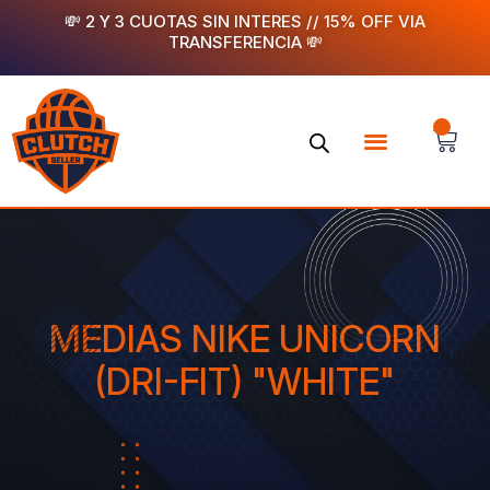
Ir
💸 2 Y 3 CUOTAS SIN INTERES // 15% OFF VIA
TRANSFERENCIA 💸
al
contenido
Menu
CA
COMPRÁ YA
RASTREÁ TU PEDIDO
MEDIAS NIKE UNICORN
(DRI-FIT) "WHITE"