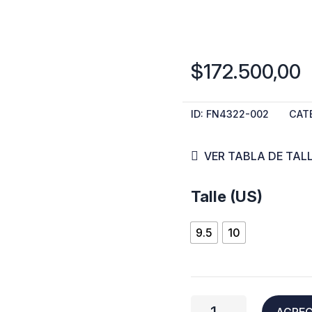
$
172.500,00
ID:
FN4322-002
CAT
VER TABLA DE TAL
Nike
Talle (US)
Precision
9.5
10
7
"Bred"
cantidad
AGREG