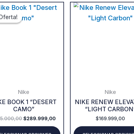
ORIGINAL
CURRENT
This
PRICE
PRICE
WAS:
IS:
Oferta!
Oferta!
product
.
$315.000,00.
$289.999,00.
has
multiple
variants.
The
options
may
be
Nike
Nike
chosen
KE BOOK 1 “DESERT
NIKE RENEW ELEVA
CAMO”
“LIGHT CARBON
on
15.000,00
$
289.999,00
$
169.999,00
the
product