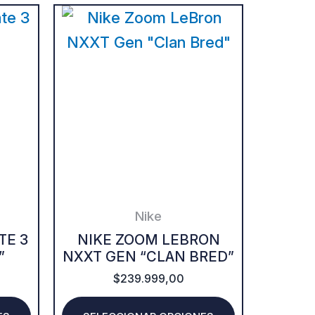
This
This
product
product
has
has
multiple
multiple
variants.
variants.
The
The
options
options
may
may
be
be
Nike
chosen
chosen
TE 3
NIKE ZOOM LEBRON
”
NXXT GEN “CLAN BRED”
on
on
$
239.999,00
the
the
product
product