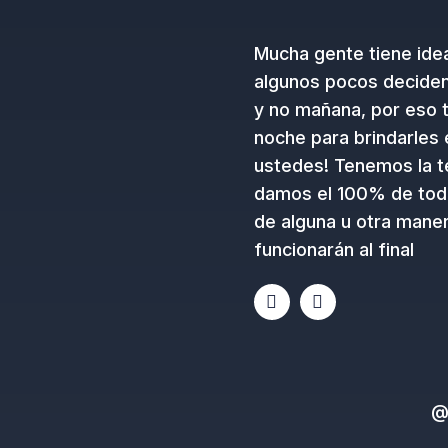
Mucha gente tiene ide
algunos pocos deciden 
y no mañana, por eso 
noche para brindarles 
ustedes! Tenemos la te
damos el 100% de tod
de alguna u otra maner
funcionarán al final
E
I
n
n
v
s
e
t
l
a
o
g
p
r
@
e
a
m