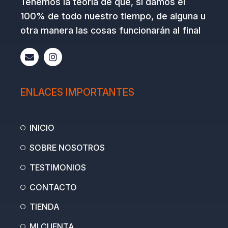
Tenemos la teoría de que, si damos el
100% de todo nuestro tiempo, de alguna u
otra manera las cosas funcionarán al final
E
I
n
n
v
s
e
t
l
a
ENLACES IMPORTANTES
o
g
p
r
e
a
m
INICIO
SOBRE NOSOTROS
TESTIMONIOS
CONTACTO
TIENDA
MI CUENTA