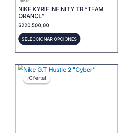
Nike
chosen
NIKE KYRIE INFINITY TB “TEAM
on
ORANGE”
the
$
220.500,00
product
SELECCIONAR OPCIONES
page
ORIGINAL
CURRENT
This
PRICE
PRICE
¡Oferta!
¡Oferta!
product
WAS:
IS:
$320.500,00.
$225.500,00.
has
multiple
variants.
The
options