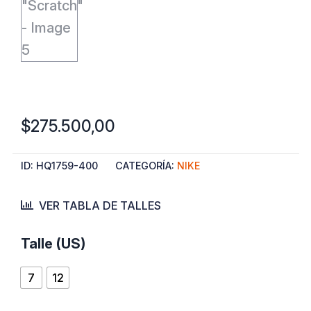
$
275.500,00
ID:
HQ1759-400
CATEGORÍA:
NIKE
VER TABLA DE TALLES
Nike
Talle (US)
Ja
7
12
Morant
2