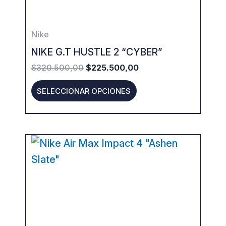
may
be
Nike
chosen
NIKE G.T HUSTLE 2 “CYBER”
on
$
320.500,00
$
225.500,00
the
product
SELECCIONAR OPCIONES
page
This
product
has
multiple
variants.
The