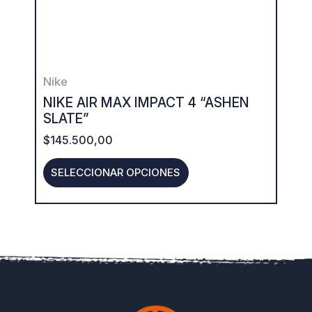
options
may
be
Nike
chosen
NIKE AIR MAX IMPACT 4 “ASHEN
on
SLATE”
the
$
145.500,00
product
SELECCIONAR OPCIONES
page