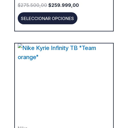
the
$
275.500,00
$
259.999,00
product
SELECCIONAR OPCIONES
page
This
product
has
multiple
variants.
The
options
may
be