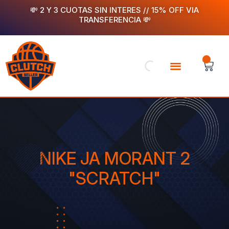
Ir
💸 2 Y 3 CUOTAS SIN INTERES // 15% OFF VIA
TRANSFERENCIA 💸
al
contenido
Menu
CA
COMPRÁ YA
RASTREÁ TU PEDIDO
NIKE JA MORANT 2
"SCRATCH"