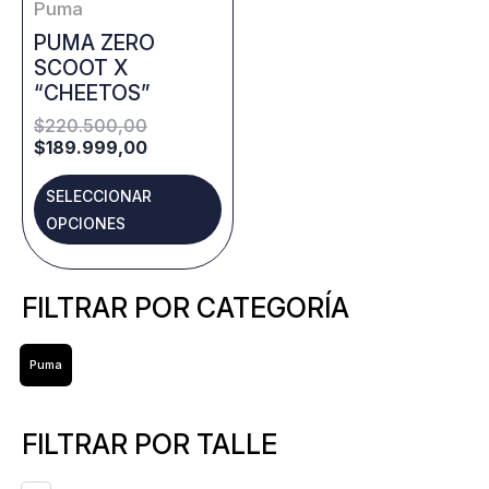
Puma
chosen
PUMA ZERO
SCOOT X
on
“CHEETOS”
the
$
220.500,00
product
$
189.999,00
page
SELECCIONAR
OPCIONES
FILTRAR POR CATEGORÍA
Puma
FILTRAR POR TALLE