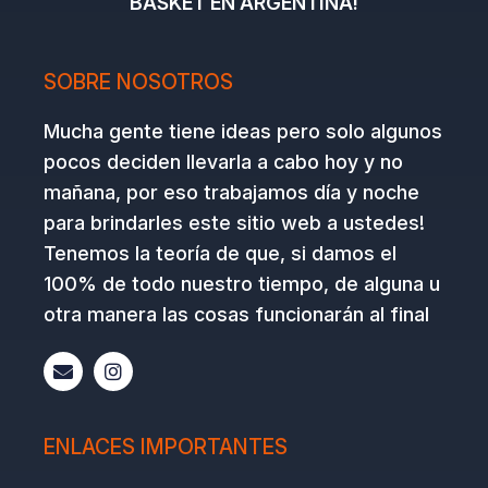
BASKET EN ARGENTINA!
SOBRE NOSOTROS
Mucha gente tiene ideas pero solo algunos
pocos deciden llevarla a cabo hoy y no
mañana, por eso trabajamos día y noche
para brindarles este sitio web a ustedes!
Tenemos la teoría de que, si damos el
100% de todo nuestro tiempo, de alguna u
otra manera las cosas funcionarán al final
E
I
n
n
v
s
e
t
l
a
ENLACES IMPORTANTES
o
g
p
r