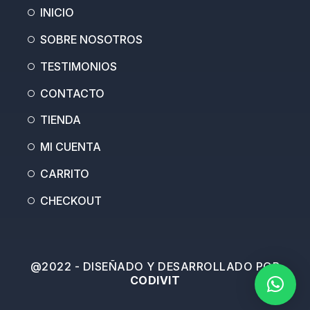
e
a
INICIO
m
SOBRE NOSOTROS
TESTIMONIOS
CONTACTO
TIENDA
MI CUENTA
CARRITO
CHECKOUT
@2022 - DISEÑADO Y DESARROLLADO POR
CODIVIT