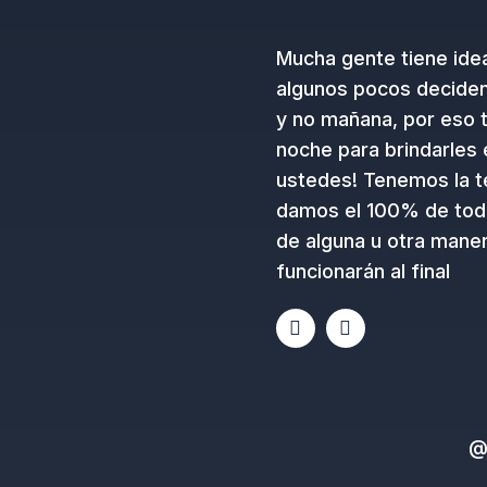
Mucha gente tiene ide
algunos pocos deciden 
y no mañana, por eso 
noche para brindarles 
ustedes! Tenemos la te
damos el 100% de tod
de alguna u otra maner
funcionarán al final
E
I
n
n
v
s
e
t
l
a
o
g
p
r
@
e
a
m