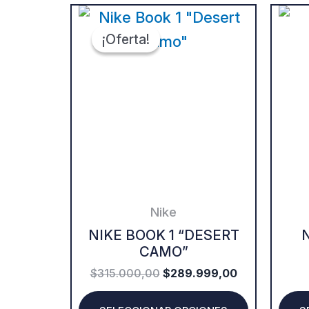
ORIGINAL
CURRENT
This
PRICE
PRICE
WAS:
IS:
¡Oferta!
¡Oferta!
product
$315.000,00.
$289.999,00.
has
multiple
variants.
The
options
may
be
Nike
chosen
NIKE BOOK 1 “DESERT
N
CAMO”
on
$
315.000,00
$
289.999,00
the
product