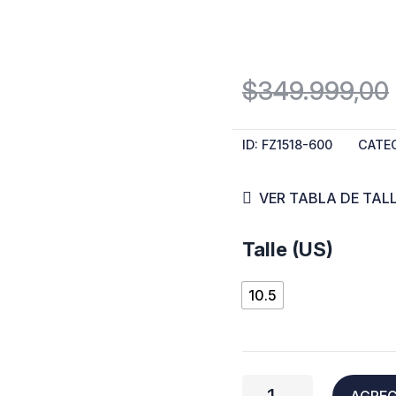
$
349.999,00
ID:
FZ1518-600
CATEG
VER TABLA DE TAL
Nike
Talle (US)
KD
10.5
17
"Aunt
Pearl"
AGREG