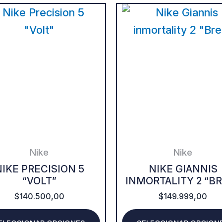
This
product
has
multiple
variants.
The
options
may
be
Nike
Nike
chosen
IKE PRECISION 5
NIKE GIANNIS
“VOLT”
INMORTALITY 2 “B
on
$
140.500,00
$
149.999,00
the
product