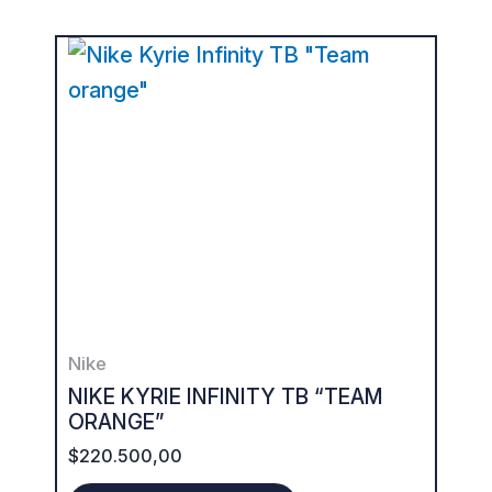
This
product
has
multiple
variants.
The
options
may
be
Nike
chosen
NIKE KYRIE INFINITY TB “TEAM
on
ORANGE”
the
$
220.500,00
product