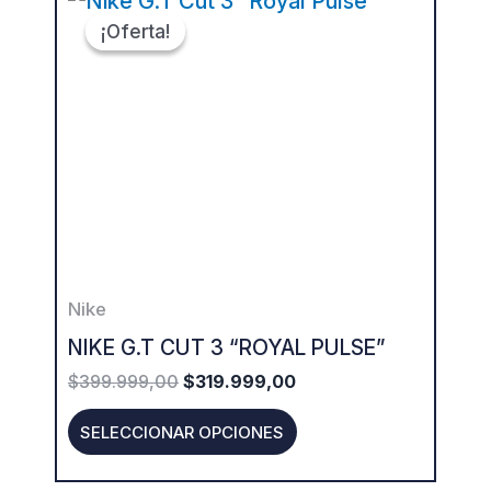
PRICE
PRICE
¡Oferta!
¡Oferta!
product
WAS:
IS:
$399.999,00.
$319.999,00.
has
multiple
variants.
The
options
may
be
Nike
chosen
NIKE G.T CUT 3 “ROYAL PULSE”
on
$
399.999,00
$
319.999,00
the
product
SELECCIONAR OPCIONES
page