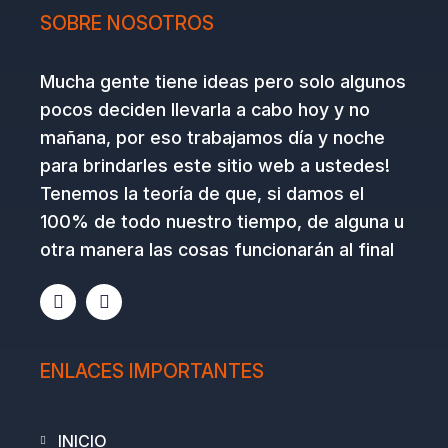
SOBRE NOSOTROS
Mucha gente tiene ideas pero solo algunos
pocos deciden llevarla a cabo hoy y no
mañana, por eso trabajamos día y noche
para brindarles este sitio web a ustedes!
Tenemos la teoría de que, si damos el
100% de todo nuestro tiempo, de alguna u
otra manera las cosas funcionarán al final
E
I
n
n
v
s
e
t
l
a
ENLACES IMPORTANTES
o
g
p
r
e
a
m
INICIO