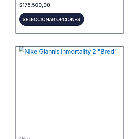
$
175.500,00
the
product
SELECCIONAR OPCIONES
page
This
product
has
multiple
variants.
The
options
may
be
Nike