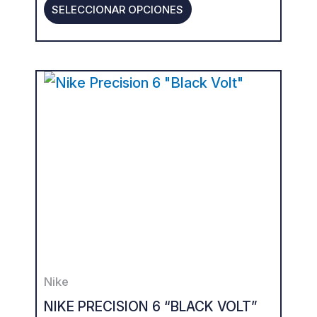
SELECCIONAR OPCIONES
page
This
product
has
multiple
variants.
The
options
may
be
Nike
chosen
NIKE PRECISION 6 “BLACK VOLT”
on