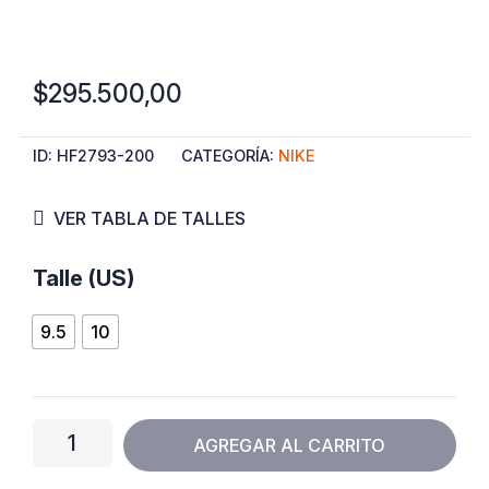
$
295.500,00
ID:
HF2793-200
CATEGORÍA:
NIKE
VER TABLA DE TALLES
Nike
Talle (US)
Ja
9.5
10
3
“Showstopper”
cantidad
AGREGAR AL CARRITO