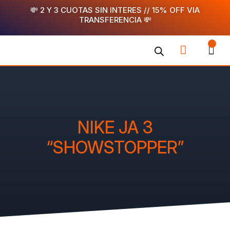
Ir
💸 2 Y 3 CUOTAS SIN INTERES // 15% OFF VIA
TRANSFERENCIA 💸
al
contenido
Menu
CA
COMPRÁ YA
RASTREÁ TU PEDID
NIKE JA 3
“SHOWSTOPPER”