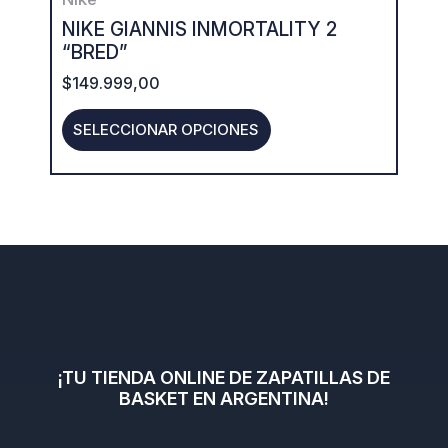
chosen
NIKE GIANNIS INMORTALITY 2
on
“BRED”
the
$
149.999,00
product
SELECCIONAR OPCIONES
page
¡TU TIENDA ONLINE DE ZAPATILLAS DE
BASKET EN ARGENTINA!