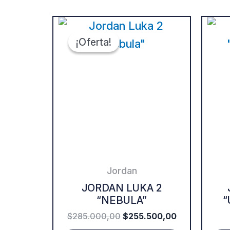
ORIGINAL
CURRENT
This
PRICE
PRICE
WAS:
IS:
¡Oferta!
¡Oferta!
product
$285.000,00.
$255.500,00
has
multiple
variants.
The
options
may
be
Jordan
chosen
JORDAN LUKA 2
“NEBULA”
“
on
$
285.000,00
$
255.500,00
the