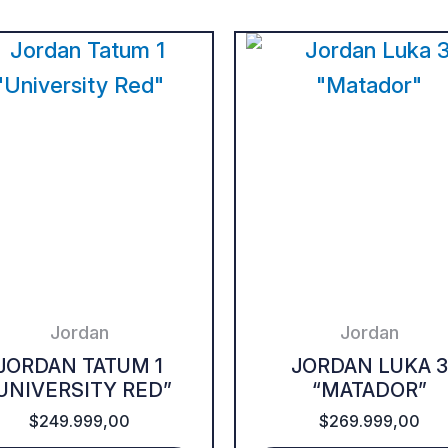
This
product
.
has
multiple
variants.
The
options
may
be
Jordan
Jordan
chosen
JORDAN TATUM 1
JORDAN LUKA 3
UNIVERSITY RED”
“MATADOR”
on
$
249.999,00
$
269.999,00
the