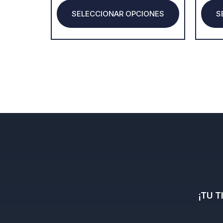
product
SELECCIONAR OPCIONES
S
page
¡TU 