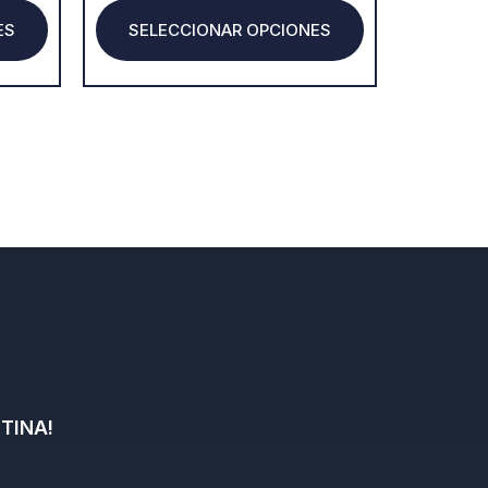
product
product
ES
SELECCIONAR OPCIONES
page
page
TINA!