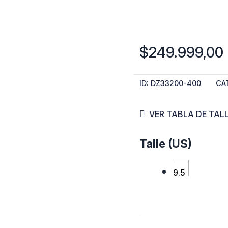
$
249.999,00
ID:
DZ33200-400
CA
VER TABLA DE TAL
Jordan
Talle (US)
Tatum
9.5
1
"Denim"
cantidad