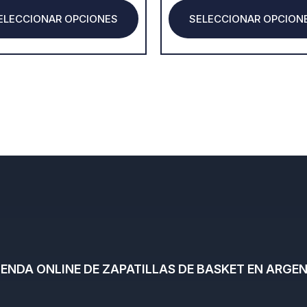
product
ELECCIONAR OPCIONES
SELECCIONAR OPCION
page
TIENDA ONLINE DE ZAPATILLAS DE BASKET EN ARGEN