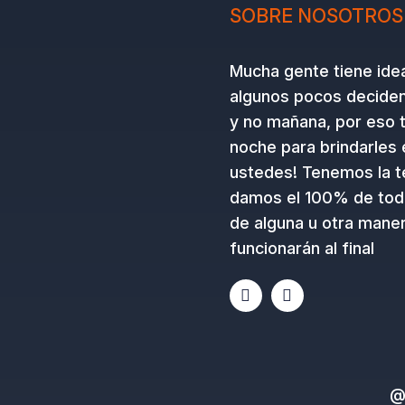
SOBRE NOSOTROS
Mucha gente tiene ide
algunos pocos deciden 
y no mañana, por eso 
noche para brindarles 
ustedes! Tenemos la te
damos el 100% de tod
de alguna u otra maner
funcionarán al final
E
I
n
n
v
s
e
t
l
a
o
g
p
r
@
e
a